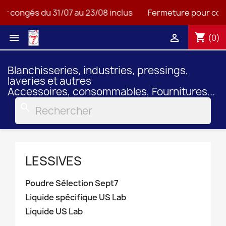
r congés du 31/07 au 23/08 inclus
Fermeture pour cong
shopping_cart


(0)
Blanchisseries, industries, pressings,
laveries et autres
Accessoires, consommables, Fournitures...
search
LESSIVES
Poudre Sélection Sept7
Liquide spécifique US Lab
Liquide US Lab