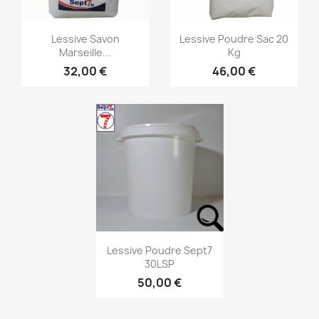
Aperçu rapide
Aperçu rapide


Lessive Savon
Lessive Poudre Sac 20
Marseille...
Kg
32,00 €
46,00 €
Aperçu rapide

Lessive Poudre Sept7
30LSP
50,00 €