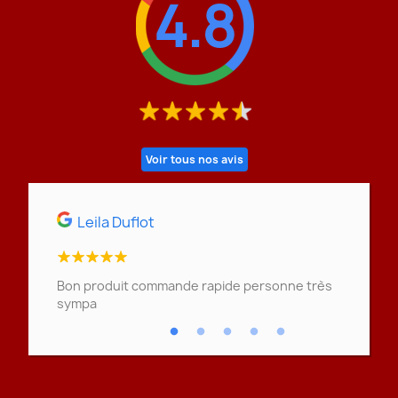
4.8
Voir tous nos avis
Leila Duflot
Swie
on se
Bon produit commande rapide personne très
Une excel
est
sympa
très réce
 une
et vous l
problème.
ens du
en très 
cette pet